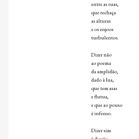
entre as ruas,
que rechaça
as alturas
e os enjoos
turbulentos.
Dizer não
ao poema
da amplidão,
dado à lua,
que tem asas
e flutua,
e que ao pouso
é infenso.
Dizer sim
à dicção