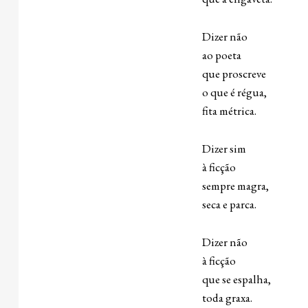
Dizer não
ao poeta
que proscreve
o que é régua,
fita métrica.
Dizer sim
à ficção
sempre magra,
seca e parca.
Dizer não
à ficção
que se espalha,
toda graxa.