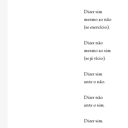
Dizer sim
mesmo ao não
(se exercício).
Dizer não
mesmo ao sim
(se já vício).
Dizer sim
ante o não.
Dizer não
ante o sim.
Dizer sim.