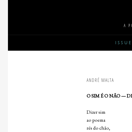
Skip
to
content
A P
issue
ANDRÉ MALTA
O SIM É O NÃO — 
Dizer sim
ao poema
rés do chão,