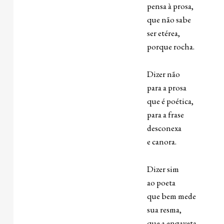
pensa à prosa,
que não sabe
ser etérea,
porque rocha.
Dizer não
para a prosa
que é poética,
para a frase
desconexa
e canora.
Dizer sim
ao poeta
que bem mede
sua resma,
que a engaveta.