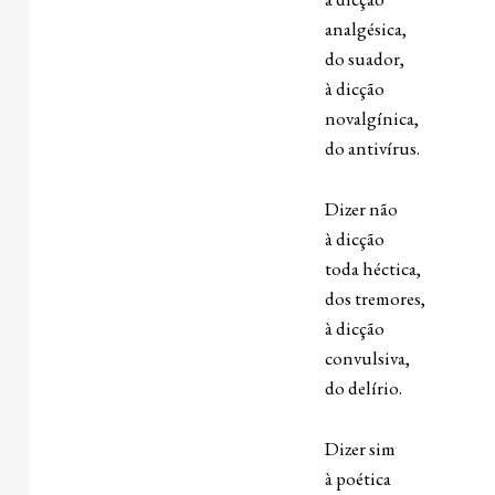
analgésica,
do suador,
à dicção
novalgínica,
do antivírus.
Dizer não
à dicção
toda héctica,
dos tremores,
à dicção
convulsiva,
do delírio.
Dizer sim
à poética