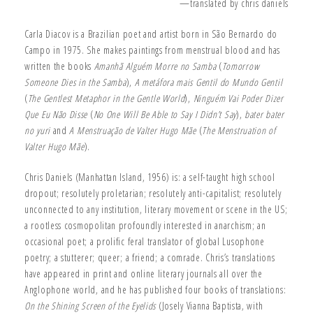
—translated by chris daniels
Carla Diacov is a Brazilian poet and artist born in São Bernardo do
Campo in 1975. She makes paintings from menstrual blood and has
written the books
Amanhã Alguém Morre no Samba
(
Tomorrow
Someone Dies in the Samba
),
A metáfora mais Gentil do Mundo Gentil
(
The Gentlest Metaphor in the Gentle World
),
Ninguém Vai Poder Dizer
Que Eu Não Disse
(
No One Will Be Able to Say I Didn’t Say
),
bater bater
no yuri
and
A Menstruação de Valter Hugo Mãe
(
The Menstruation of
Valter Hugo Mãe
).
Chris Daniels (Manhattan Island, 1956) is: a self-taught high school
dropout; resolutely proletarian; resolutely anti-capitalist; resolutely
unconnected to any institution, literary movement or scene in the US;
a rootless cosmopolitan profoundly interested in anarchism; an
occasional poet; a prolific feral translator of global Lusophone
poetry; a stutterer; queer; a friend; a comrade. Chris’s translations
have appeared in print and online literary journals all over the
Anglophone world, and he has published four books of translations:
On the Shining Screen of the Eyelids
(Josely Vianna Baptista, with