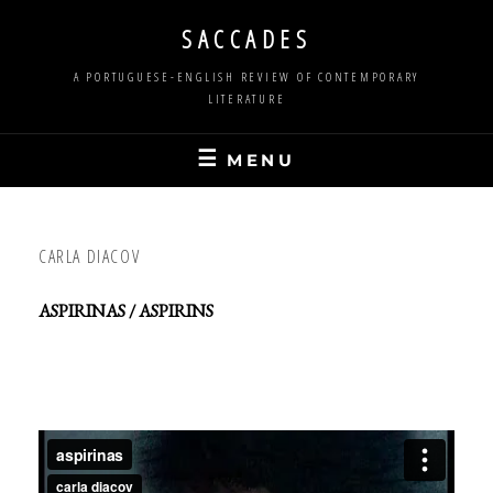
Skip
SACCADES
to
content
A PORTUGUESE-ENGLISH REVIEW OF CONTEMPORARY
LITERATURE
MENU
CARLA DIACOV
ASPIRINAS / ASPIRINS