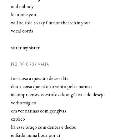
and nobody
let alone you
will be able to say i’m not the itch in your
vocal cords
sister my sister
PROLOGIO POR MARLA
tortuosa a questão de ser dita
dita a coisa que não ao vento pelas narinas
incompreensivos estofos da angústia e do desejo
verborrágico
em ver narinas com gengivas
explico
há esse braço com dentes e dedos
enfiado numa boca por aí