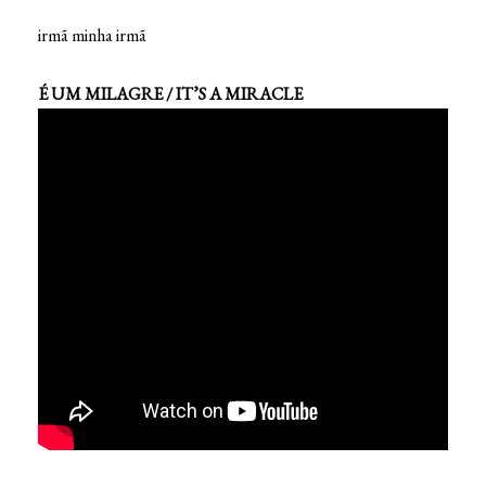
irmã minha irmã
É UM MILAGRE / IT’S A MIRACLE