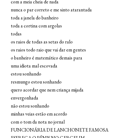
com a meia cheia de nada
nunca o par correto e me sinto atarantada
toda a janela do banheiro
toda a cortina com argolas
todas
os raios de todas as setas do ralo
os raios todo raio que vai dar em gentes
o banheiro é matemático demais para
uma idiota mal escovada
estou sonhando
resmungo estou sonhando
quero acordar que nem criança mijada
envergonhada
não estou sonhando
minhas veias estão em acordo
com o tom da nota no jornal
FUNCIONÁRIA DE LANCHONETE FAMOSA
ESFREGA O PÊNIS NO GERGELIM