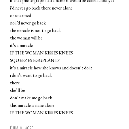
if that photograph had a name it would be called cloudyet
i’d never go back there never alone
or unarmed
no i’d never go back
the miracle is not to go back
the woman will be
it’s a miracle
IF THE WOMAN KISSES KNEES
SQUEEZES EGGPLANTS
it’s a miracle how she knows and doesn’t do it
i don’t want to go back
there
she’ll be
don’t make me go back
this miracle is mine alone
IF THE WOMAN KISSES KNEES
É UM MILAGRE