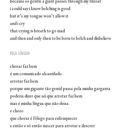
because so gentle a giant passes through my throat
i could say i know belching is good
but it’s my tongue won’t allow it
and i cry
that crying is breath to go mad
and then and only then to be born to belch and disbelieve
PELA LÍNGUA
chorar faz bem
é um comunicado alcantilado
arrotar faz bem
porque um gigante tão gentil passa pela minha garganta
poderia dizer que sei que arrotar faz bem
mas é minha língua que não deixa
e choro
que chorar é fôlego para enlouquecer
e então e só então nascer para arrotar e descrer