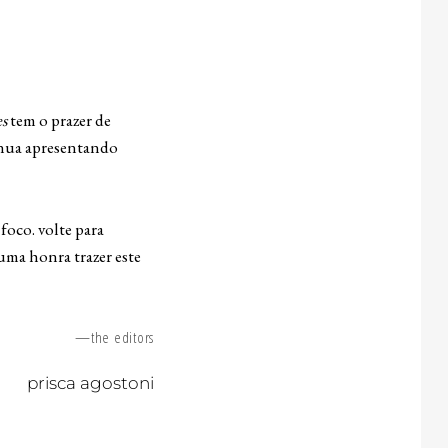
es
tem o prazer de
tinua apresentando
foco. volte para
uma honra trazer este
—the editors
prisca agostoni