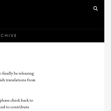
SEAR
RCHIVE
o finally be releasing
lish translations from
please check back to
 and to contribute