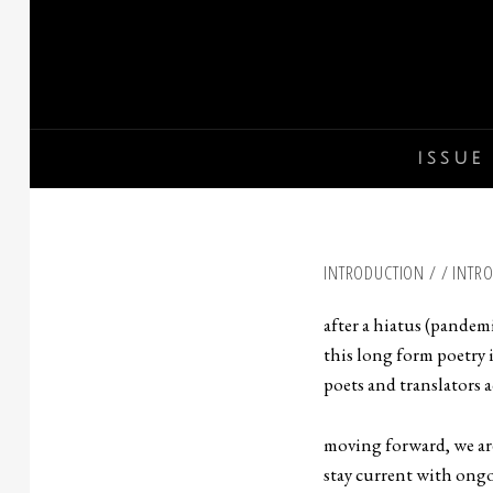
Skip
to
content
ISSUE 
INTRODUCTION / / INTR
after a hiatus (pandemi
this long form poetry 
poets and translators 
moving forward, we ar
stay current with ongo