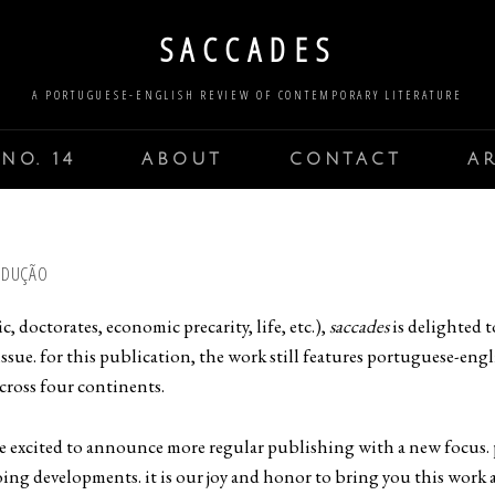
SACCADES
A PORTUGUESE-ENGLISH REVIEW OF CONTEMPORARY LITERATURE
NO. 14
ABOUT
CONTACT
A
ODUÇÃO
c, doctorates, economic precarity, life, etc.),
saccades
is delighted t
issue. for this publication, the work still features portuguese-eng
across four continents.
e excited to announce more regular publishing with a new focus. 
ing developments. it is our joy and honor to bring you this work