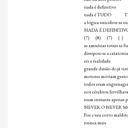
nada é definitivo
nada é TUDO TU
a lógica suicidou-se n
NADA É DEFINITIV
(7) (8) (7) ( )
as amnésias totais se 
dissipou-se a catatonia
eis a realidade
grande ilusão do já vis
motores moviam gesto
todos eram engrenage
nos cérebros fervilha
num instante apenas p
NEVER O NEVER 
Poe e seu corvo maldit
nunca mais