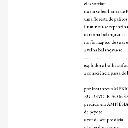
eles sorriam t
quem se lembraria de P
uma floresta de palitos
iluminou-se repentin
a aranha balançava-se
no fio mágico de suas 
a velha balançava-se
……. ………….. .. ..
explodoi a bolha sufo
a consciência passa de 
por instantes o MÉXI
EU DEVO IR AO MÉ
perdido em AMNÉSIA o 
de peyote
a voz de sempre dizia
não há dois pontos