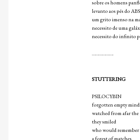
sobre os homens panfl
levanto aos pés do 
um grito imenso na ma
necessito de uma galáx
necessito do infinito 
……………….
STUTTERING
PSILOCYBIN
forgotten empty mind
watched from afar the 
they smiled al
who would remember 
a forest of matches