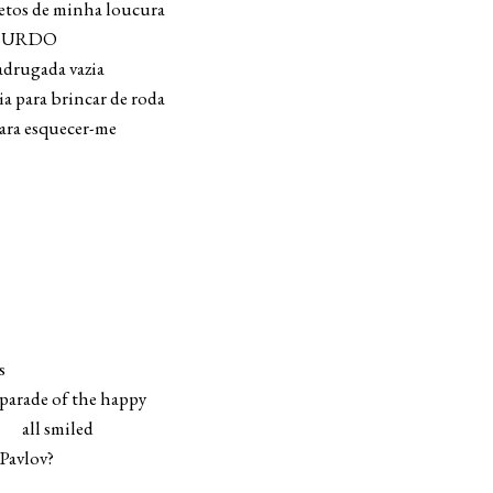
etos de minha loucura
ABSURDO
drugada vazia
ia para brincar de roda
para esquecer-me
s
parade of the happy
l smiled
Pavlov?