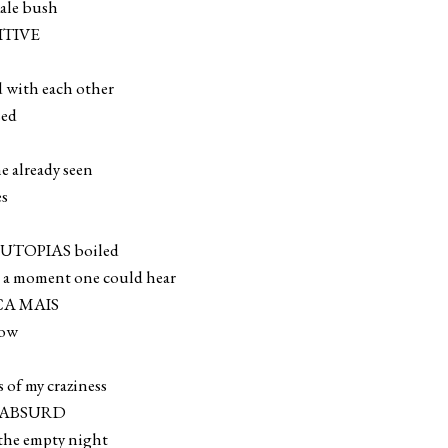
 kale bush
ITIVE
d with each other
sed
he already seen
es
ic UTOPIAS boiled
r a moment one could hear
A MAIS
row
 of my craziness
the ABSURD
the empty night