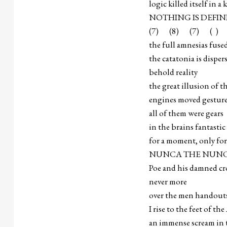
logic killed itself in a
NOTHING IS DEFIN
(7) (8) (7) ( )
the full amnesias fuse
the catatonia is disper
behold reality
the great illusion of t
engines moved gestur
all of them were gears
in the brains fantast
for a moment, only fo
NUNCA THE NUNC
Poe and his damned c
never more
over the men handouts
I rise to the feet of 
an immense scream in 