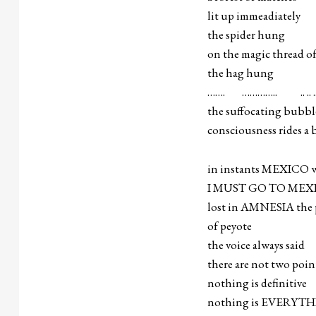
lit up immeadiately
the spider hung
on the magic thread of 
the hag hung
……. ………….. .. .. .. 
the suffocating bubbl
consciousness rides a 
in instants MEXICO wi
I MUST GO TO MEX
lost in AMNESIA the p
of peyote
the voice always said
there are not two poin
nothing is definitive
nothing is EVERY