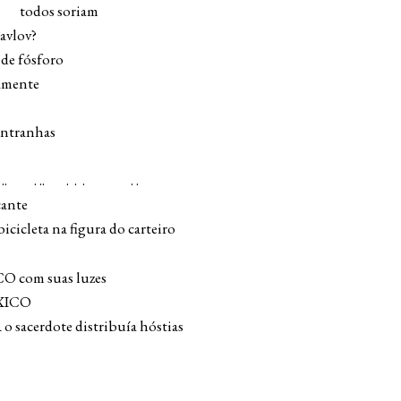
odos soriam
avlov?
 de fósforo
amente
entranhas
 .. . .. . . . . .
cante
bicicleta na figura do carteiro
CO com suas luzes
XICO
sacerdote distribuía hóstias