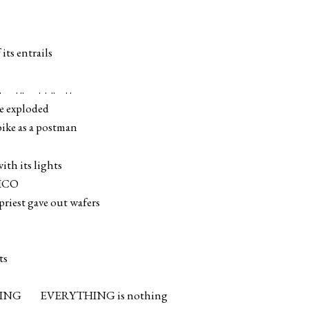
its entrails
. .. . . .. . .
e exploded
bike as a postman
th its lights
ICO
riest gave out wafers
ts
THING EVERYTHING is nothing