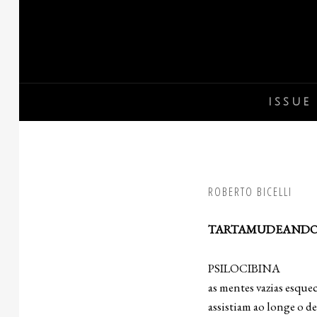
Skip
to
content
ISSUE 
ROBERTO BICELLI
TARTAMUDEAND
PSILOCIBINA
as mentes vazias esque
assistiam ao longe o des