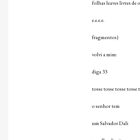
folhas leaves livres de
e.e.e.e.
fragmentos)
volvi a mim:
diga 33
tosse tosse tosse tosse 
o senhor tem
um Salvador Dali