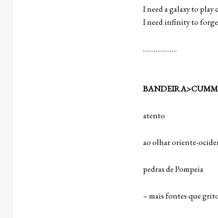
I need a galaxy to play 
I need infinity to forg
……………….
BANDEIRA>CUMMI
atento
ao olhar oriente-ocide
pedras de Pompeia
– mais fontes que grit