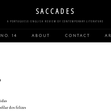
SACCADES
A PORTUGUESE-ENGLISH REVIEW OF CONTEMPORARY LITERATURE
NO. 14
ABOUT
CONTACT
A
O
cidas
filar dos felizes