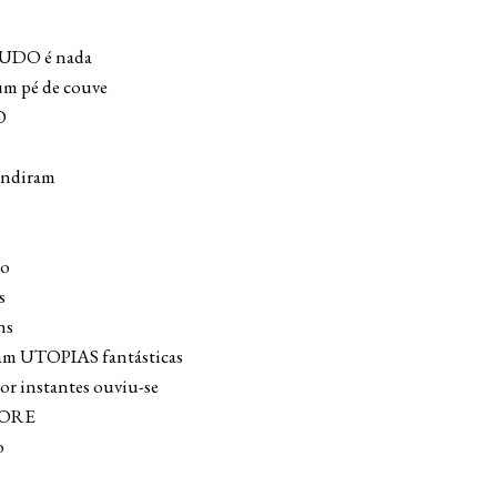
DO é nada
um pé de couve
O
fundiram
to
s
ns
vam UTOPIAS fantásticas
or instantes ouviu-se
MORE
o