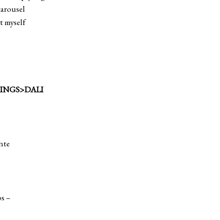
carousel
et myself
NGS>DALI
nte
os –