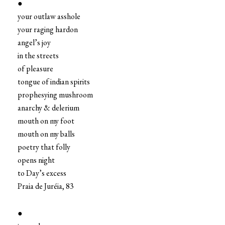
●
your outlaw asshole
your raging hardon
angel’s joy
in the streets
of pleasure
tongue of indian spirits
prophesying mushroom
anarchy & delerium
mouth on my foot
mouth on my balls
poetry that folly
opens night
to Day’s excess
Praia de Juréia, 83
●