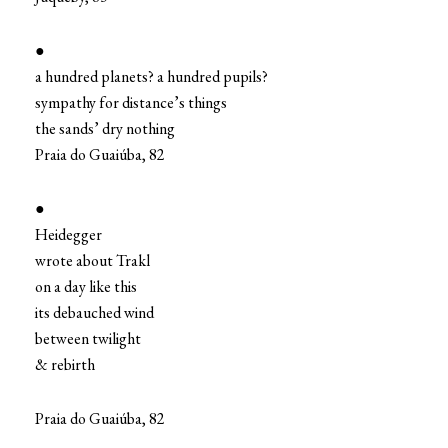
●
a hundred planets? a hundred pupils?
sympathy for distance’s things
the sands’ dry nothing
Praia do Guaiúba, 82
●
Heidegger
wrote about Trakl
on a day like this
its debauched wind
between twilight
& rebirth
Praia do Guaiúba, 82