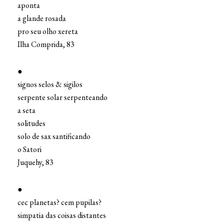
aponta
a glande rosada
pro seu olho xereta
Ilha Comprida, 83
●
signos selos & sigilos
serpente solar serpenteando
a seta
solitudes
solo de sax santificando
o Satori
Juquehy, 83
●
cec planetas? cem pupilas?
simpatia das coisas distantes