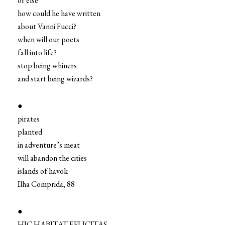
or else
how could he have written
about Vanni Fucci?
when will our poets
fall into life?
stop being whiners
and start being wizards?
●
pirates
planted
in adventure’s meat
will abandon the cities
islands of havok
Ilha Comprida, 88
●
HIC HABITAT FELICITAS