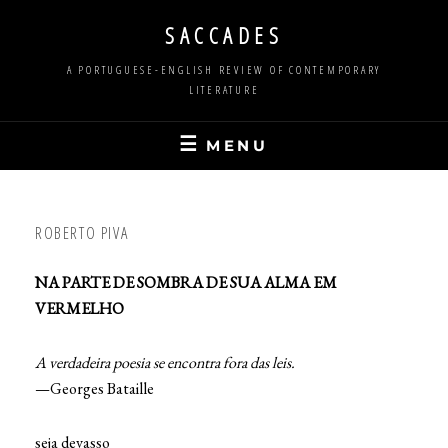
Skip
SACCADES
to
content
A PORTUGUESE-ENGLISH REVIEW OF CONTEMPORARY
LITERATURE
MENU
ROBERTO PIVA
NA PARTE DE SOMBRA DE SUA ALMA EM
VERMELHO
A verdadeira poesia se encontra fora das leis.
—Georges Bataille
seja devasso