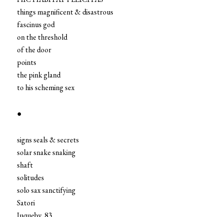
things magnificent & disastrous
fascinus god
on the threshold
of the door
points
the pink gland
to his scheming sex
●
signs seals & secrets
solar snake snaking
shaft
solitudes
solo sax sanctifying
Satori
Juqueby, 83