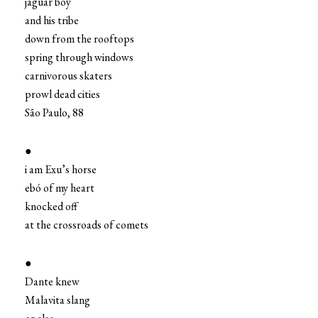
jaguar boy
and his tribe
down from the rooftops
spring through windows
carnivorous skaters
prowl dead cities
São Paulo, 88
●
i am Exu’s horse
ebó of my heart
knocked off
at the crossroads of comets
●
Dante knew
Malavita slang