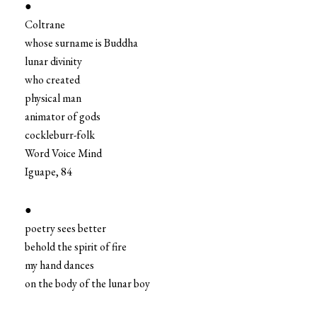
●
Coltrane
whose surname is Buddha
lunar divinity
who created
physical man
animator of gods
cockleburr-folk
Word Voice Mind
Iguape, 84
●
poetry sees better
behold the spirit of fire
my hand dances
on the body of the lunar boy