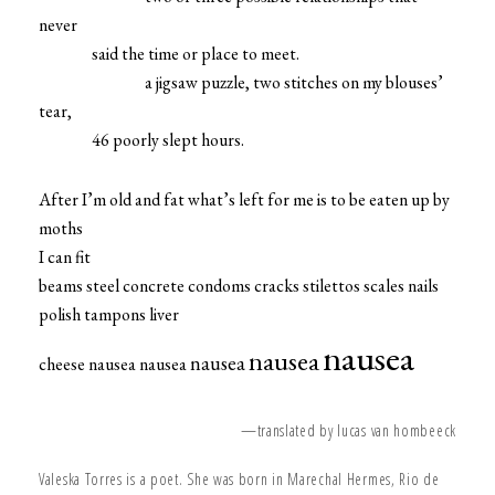
never
said the time or place to meet.
a jigsaw puzzle, two stitches on my blouses’
tear,
46 poorly slept hours.
After I’m old and fat what’s left for me is to be eaten up by
moths
I can fit
beams steel concrete condoms cracks stilettos scales nails
polish tampons liver
nausea
nausea
nausea
cheese nausea nausea
—translated by lucas van hombeeck
Valeska Torres is a poet. She was born in Marechal Hermes, Rio de