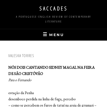
Skip
SACCADES
to
content
A PORTUGUESE-ENGLISH REVIEW OF CONTEMPORARY
LITERATURE
MENU
VALESKA TORRES
NÓS DOIS CANTANDO SIDNEY MAGAL NA FEIRA
DE SÃO CRISTÓVÃO
Para o Fernando
estação da Penha
desemboco perdida na linha de fuga, percebo
– como se percebem os furos de tatuí na areia de grumari –