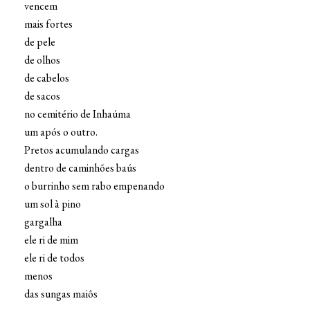
vencem
mais fortes
de pele
de olhos
de cabelos
de sacos
no cemitério de Inhaúma
um após o outro.
Pretos acumulando cargas
dentro de caminhões baús
o burrinho sem rabo empenando
um sol à pino
gargalha
ele ri de mim
ele ri de todos
menos
das sungas maiôs