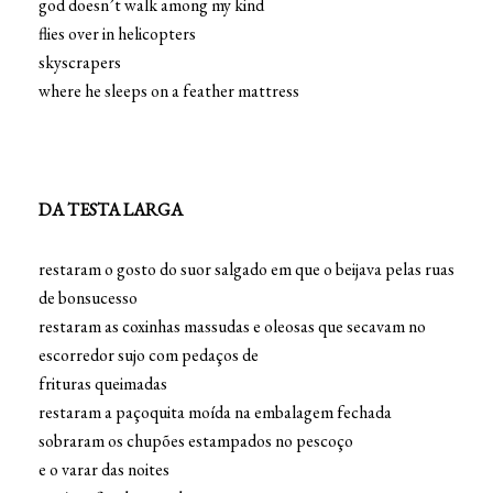
god doesn’t walk among my kind
flies over in helicopters
skyscrapers
where he sleeps on a feather mattress
DA TESTA LARGA
restaram o gosto do suor salgado em que o beijava pelas ruas
de bonsucesso
restaram as coxinhas massudas e oleosas que secavam no
escorredor sujo com pedaços de
frituras queimadas
restaram a paçoquita moída na embalagem fechada
sobraram os chupões estampados no pescoço
e o varar das noites