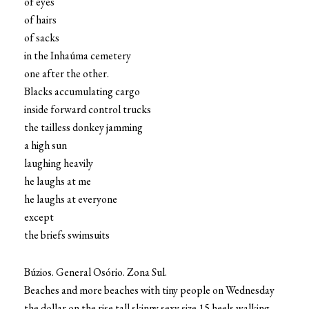
of eyes
of hairs
of sacks
in the Inhaúma cemetery
one after the other.
Blacks accumulating cargo
inside forward control trucks
the tailless donkey jamming
a high sun
laughing heavily
he laughs at me
he laughs at everyone
except
the briefs swimsuits
Búzios. General Osório. Zona Sul.
Beaches and more beaches with tiny people on Wednesday
the dollar on the rise tall skinny sexy size 15 heels walking