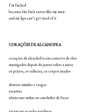
I’m fucked
because the fuck tastes like my man
and my lips can’t get tired of it
CORAÇÕES DE ALCAHOFRA
corações de alcachofra em conserva de óleo
mastigados depois do jantar sobre a mesa
os pratos, os talheres, os corpos usados
abutres miúdos e vesgos
rasantes
afiam suas unhas no amolador de facas
arrancam as peles gorduras