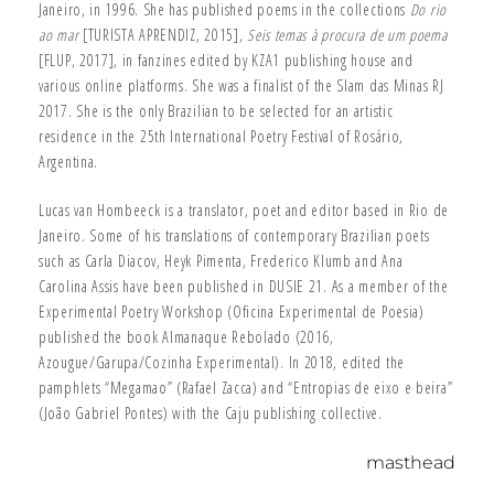
Janeiro, in 1996. She has published poems in the collections
Do rio
ao mar
[TURISTA APRENDIZ, 2015],
Seis temas à procura de um poema
[FLUP, 2017], in fanzines edited by KZA1 publishing house and
various online platforms. She was a finalist of the Slam das Minas RJ
2017. She is the only Brazilian to be selected for an artistic
residence in the 25th International Poetry Festival of Rosário,
Argentina.
Lucas van Hombeeck is a translator, poet and editor based in Rio de
Janeiro. Some of his translations of contemporary Brazilian poets
such as Carla Diacov, Heyk Pimenta, Frederico Klumb and Ana
Carolina Assis have been published in DUSIE 21. As a member of the
Experimental Poetry Workshop (Oficina Experimental de Poesia)
published the book Almanaque Rebolado (2016,
Azougue/Garupa/Cozinha Experimental). In 2018, edited the
pamphlets “Megamao” (Rafael Zacca) and “Entropias de eixo e beira”
(João Gabriel Pontes) with the Caju publishing collective.
masthead