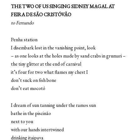
THE TWO OF US SINGING SIDNEY MAGAL AT
FEIRA DE SÃO CRISTÓVÃO
to Fernando
Penha station
I disembark lost in the vanishing point, look
– as one looks at the holes made by sand crabs in grumari –
the tiny glitter at the end of carnival
it’s four for two what flames my chest I
don’t suck on fish bone
don’t eat mocotó
I dream of sun tanning under the ramos sun
bathe in the piscinão
next to you
with our hands intertwined
drinking itaipava