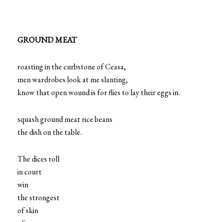
GROUND MEAT
roasting in the curbstone of Ceasa,
men wardrobes look at me slanting,
know that open wound is for flies to lay their eggs in.
squash ground meat rice beans
the dish on the table.
The dices roll
in court
win
the strongest
of skin