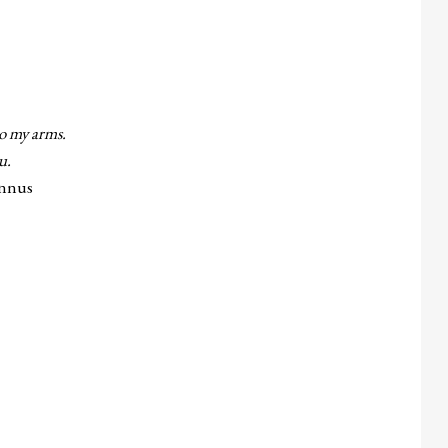
o my arms.
.
s