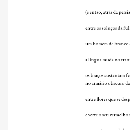
(e então, atrás da pers
entre os soluços da fu
[se ac
um homem de branco des
a língua muda no trans
[dos l
os braços sustentam fe
no armário obscuro das
entre flores que se des
[se derrama
e verte o seu vermelho
[iridesce