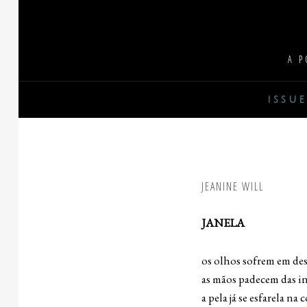
Skip
to
content
A P
issue
JEANINE WILL
JANELA
os olhos sofrem em dese
as mãos padecem das in
a pela já se esfarela n