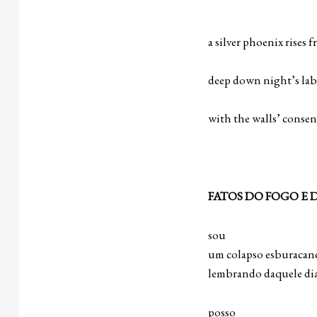
[of your 
a silver phoenix rises
[blue s
deep down night’s lab
[the sam
with the walls’ consent
FATOS DO FOGO E 
sou
um colapso esburacan
lembrando daquele di
posso