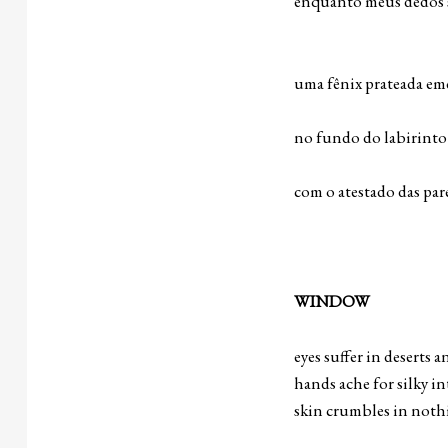
enquanto meus dedos 
[dos teu
uma fênix prateada em
[pedras
no fundo do labirinto 
[a mesma
com o atestado das pare
WINDOW
eyes suffer in deserts 
hands ache for silky i
skin crumbles in noth