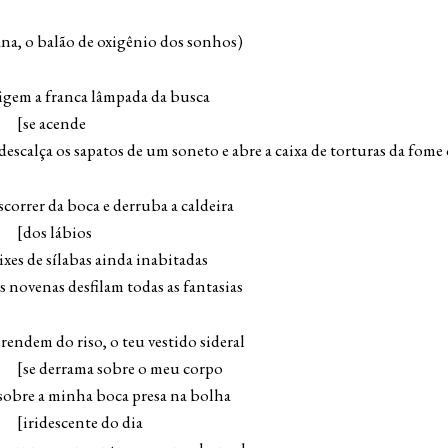
iana, o balão de oxigênio dos sonhos)
ligem a franca lâmpada da busca
ende
calça os sapatos de um soneto e abre a caixa de torturas da fome 
correr da boca e derruba a caldeira
ábios
ixes de sílabas ainda inabitadas
 novenas desfilam todas as fantasias
prendem do riso, o teu vestido sideral
 sobre o meu corpo
 sobre a minha boca presa na bolha
nte do dia