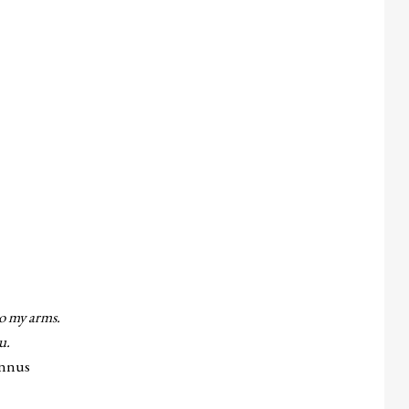
o my arms.
.
s