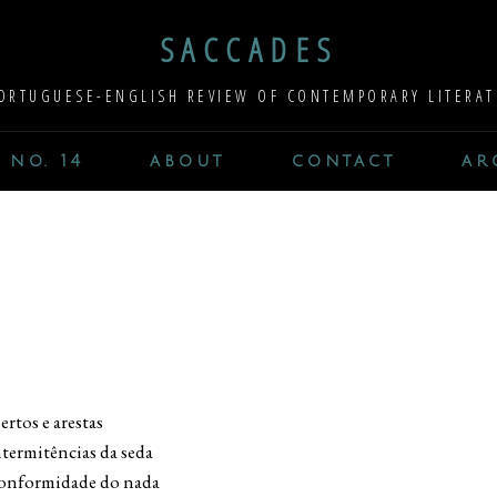
SACCADES
ORTUGUESE-ENGLISH REVIEW OF CONTEMPORARY LITERAT
 no. 14
about
contact
ar
rtos e arestas
termitências da seda
a conformidade do nada