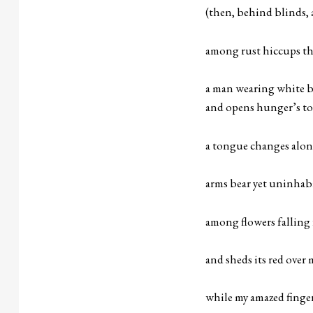
(then, behind blinds, 
among rust hiccups th
[is l
a man wearing white b
and opens hunger’s tor
a tongue changes alon
[cauld
arms bear yet uninhabi
among flowers falling
[is poured
and sheds its red over
[iridesce
while my amazed finger