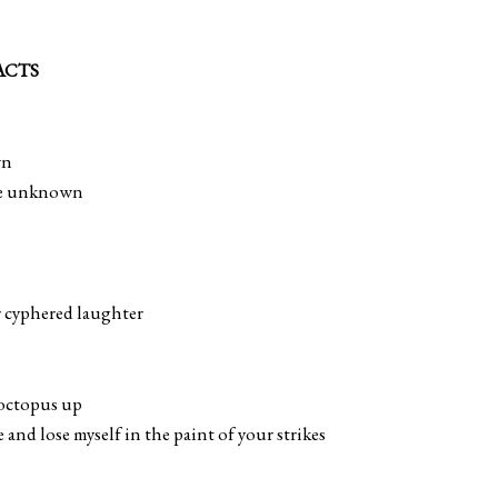
ACTS
wn
the unknown
r cyphered laughter
 octopus up
and lose myself in the paint of your strikes