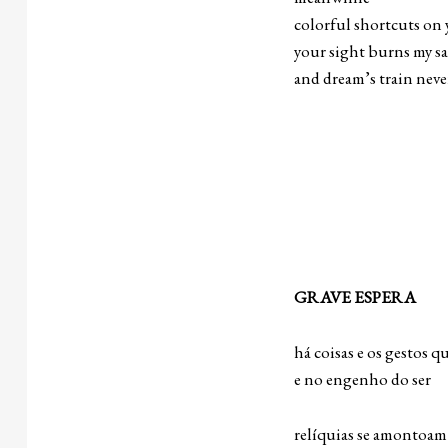
colorful shortcuts on 
your sight burns my s
and dream’s train never
I 
Vi
GRAVE ESPERA
há coisas e os gestos 
e no engenho do ser
relíquias se amontoam 