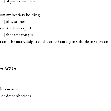
shoulders
 from my bestiary holding
tones
yrinth flames speak
e tongue
 and the marred sight of the cross i am again soluble in saliva and
DA ÁGUA
do a manhã
a de desconhecidos