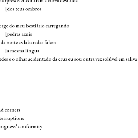
surpresos encontram a curva desnuda
s ombros
erge do meu bestiário carregando
 azuis
da noite as labaredas falam
 língua
des e o olhar acidentado da cruz eu sou outra vez solúvel em saliva 
and corners
nterruptions
ingness’ conformity