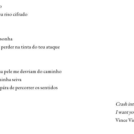
o
u riso cifrado
 sonha
 perder na tinta do teu ataque
tua pele me desviam do caminho
minha seiva
pára de percorrer os sentidos
Crash int
want you
nce Vinnu