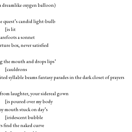
a dreamlike oxygen balloon)
e quest’s candid light-bulb
it
arefoots a sonnet
ture box, never satisfied
g the mouth and drops lips’
rons
ted syllable beams fantasy parades in the dark closet of prayers
 from laughter, your sidereal gown
 over my body
 my mouth stuck on day’s
nt bubble
s find the naked curve