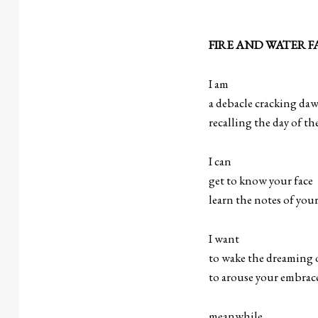
FIRE AND WATER F
I am
a debacle cracking da
recalling the day of 
I can
get to know your face
learn the notes of you
I want
to wake the dreaming
to arouse your embrace 
meanwhile