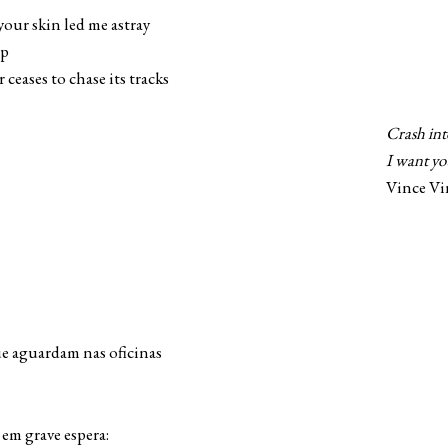
your skin led me astray
ap
 ceases to chase its tracks
Crash int
want you
nce Vinnu
que aguardam nas oficinas
em grave espera: