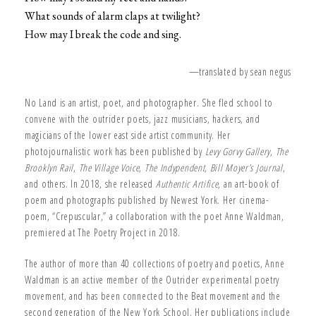
What sounds of alarm claps at twilight?
How may I break the code and sing.
—translated by sean negus
No Land is an artist, poet, and photographer. She fled school to
convene with the outrider poets, jazz musicians, hackers, and
magicians of the lower east side artist community. Her
photojournalistic work has been published by
Levy Gorvy Gallery
,
The
Brooklyn Rail
,
The Village Voice
,
The Indypendent
,
Bill Moyer’s Journal
,
and others. In 2018, she released
Authentic Artifice
, an art-book of
poem and photographs published by Newest York. Her cinema-
poem, “Crepuscular,” a collaboration with the poet Anne Waldman,
premiered at The Poetry Project in 2018.
The author of more than 40 collections of poetry and poetics, Anne
Waldman is an active member of the Outrider experimental poetry
movement, and has been connected to the Beat movement and the
second generation of the New York School. Her publications include