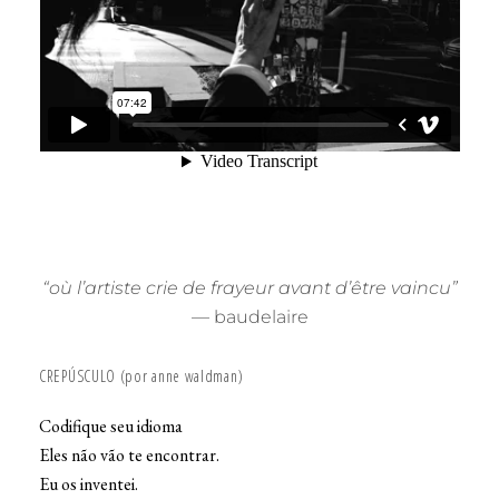
“où l’artiste crie de frayeur avant d’être vaincu”
— baudelaire
CREPÚSCULO (por anne waldman)
Codifique seu idioma
Eles não vão te encontrar.
Eu os inventei.