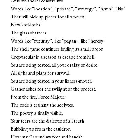
At birth and its constraints.
Words like “location”, “private”, “strategy”, “hymn”, “his”
That will pick up pieces for all women.
New Shekinahs.
The glass shatters.
Words like “futurity”, like “pagan”, like “heresy”
The shell game continues finding its small proof.
Crepuscular in a season as escape from hell.
You are being tested, all your orality of desire.
All sighs and plans for survival.
You are being tested in your lioness-mouth.
Gather ashes for the twilight of the protest.
From the fire, Force Majeur.
The code is training the acolytes.
The poetry is finally visible.
Your tears are the dialectic of all truth
Bubbling up from the cauldron.
How may I sound my feet and hands?