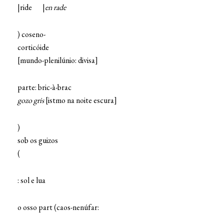
|ride |
en rade
) coseno-
corticóide
[mundo-plenilúnio: divisa]
parte: bric-à-brac
gozo gris
[istmo na noite escura]
)
sob os guizos
(
: sol e lua
o osso part (caos-nenúfar: