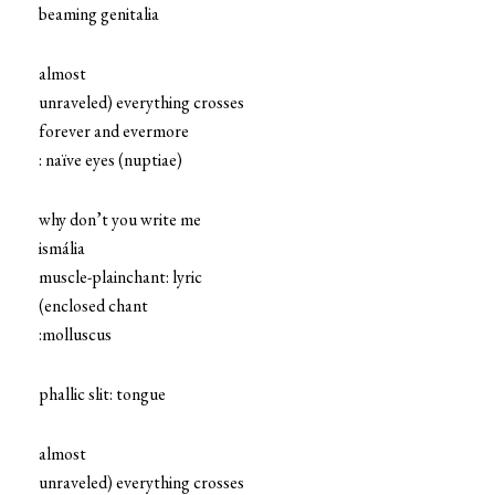
beaming genitalia
almost
unraveled) everything crosses
forever and evermore
: naïve eyes (nuptiae)
why don’t you write me
ismália
muscle-plainchant: lyric
(enclosed chant
:molluscus
phallic slit: tongue
almost
unraveled) everything crosses