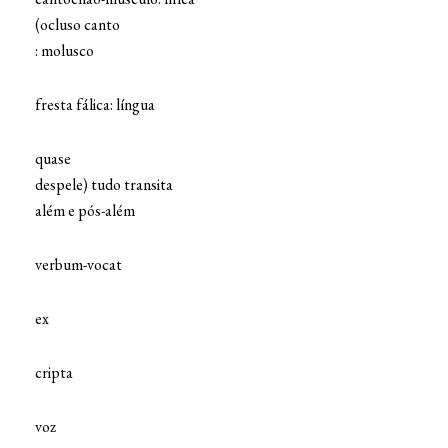
(ocluso canto
: molusco
fresta fálica: língua
quase
despele) tudo transita
além e pós-além
verbum-vocat
ex
cripta
voz