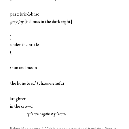
part: bric-à-brac
gray joy
[isthmus in the dark night]
)
under the rattle
(
: sun and moon
the bone brea’ (chaos-nenufar:
laughter
in the crowd
(plateau against platen)
Delmo Montenegro (1974) is a poet, essayist and translator. Born in