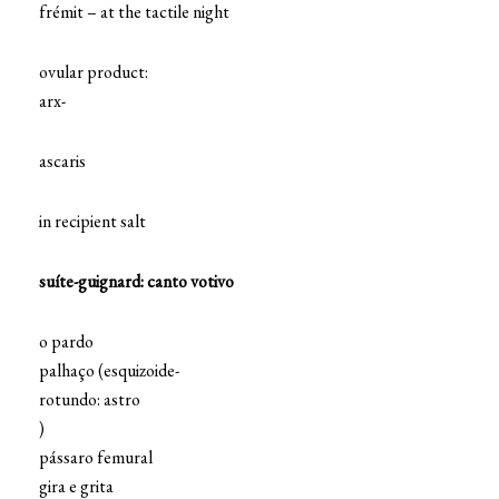
frémit – at the tactile night
ovular product:
arx-
ascaris
in recipient salt
suíte-guignard: canto votivo
o pardo
palhaço (esquizoide-
rotundo: astro
)
pássaro femural
gira e grita