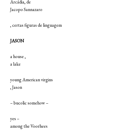
Arcádia, de
Jacopo Sannazaro
, certas figuras de linguagem
JASON
a house ,
a lake
young American virgins
, Jason
– bucolic somehow –
yes –
among the Voorhees