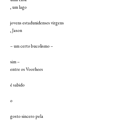
, um lago
jovens estadunidenses virgens
, Jason
– um certo bucolismo –
sim –
entre os Voorhees
é sabido
o
gosto sincero pela