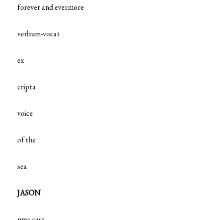
forever and evermore
verbum-vocat
ex
cripta
voice
of the
sea
JASON
uma casa