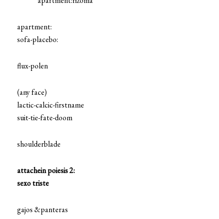
apartment:rizoma
apartment:
sofa-placebo:
flux-polen
(any face)
lactic-calcic-firstname
suit-tie-fate-doom
shoulderblade
attachein poiesis 2:
sexo triste
gajos &panteras