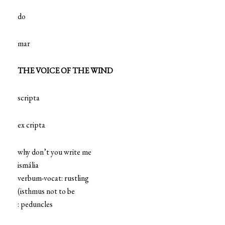
do
mar
THE VOICE OF THE WIND
scripta
ex cripta
why don’t you write me
ismália
verbum-vocat: rustling
(isthmus not to be
: peduncles