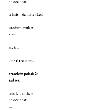
no occipeat
no
frémit – da noite têxtil
produto ovular:
arx-
ascáris
em sal recipiente
attachein poiesis 2:
sad sex
lads & panthers
no occipeat
no