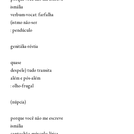
ismália
verbum-vocat: farfalha
(istmo não-ser
: pendúculo
genitália-réstia
quase
despele) tudo transita
além e pós-além
: olho-frugal
(núpcia)
porque você não me escreve
ismália
cantochão-músculo: lírica